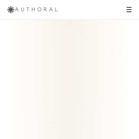
☰
AUTHORAL