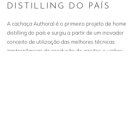
DISTILLING DO PAÍS
A cachaça Authoral é o primeiro projeto de home
distilling do país e surgiu a partir de um inovador
conceito de utilização das melhores técnicas
gastronômicas de produção de azeites e vinhos
empregados na produção de cachaça.
A pequena e exclusiva produção vai além do
conceito de produtos orgânicos e segue os
princípios de produção biodinâmicos. A cachaça
Authoral é destilada com energia solar, a partir da
primeira prensa à frio de canas-de-açúcar colhidas
manualmente no seu melhor ponto de maturação, e
tem um minucioso controle de fermentação,
destilação e envelhecimento em carvalho francês,